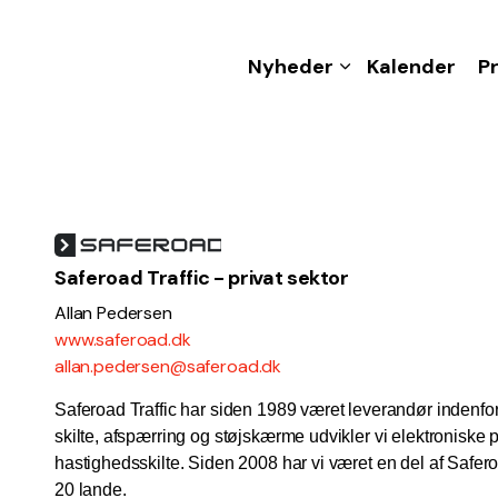
Nyheder
Kalender
P
Saferoad Traffic - privat sektor
Allan Pedersen
www.saferoad.dk
allan.pedersen@saferoad.dk
Saferoad Traffic har siden 1989 været leverandør indenfor
skilte, afspærring og støjskærme udvikler vi elektroniske p
hastighedsskilte. Siden 2008 har vi været en del af Safe
20 lande.