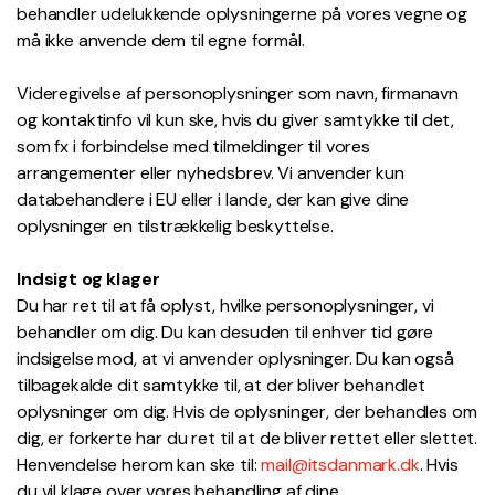
behandler udelukkende oplysningerne på vores vegne og
må ikke anvende dem til egne formål.
Videregivelse af personoplysninger som navn, firmanavn
og kontaktinfo vil kun ske, hvis du giver samtykke til det,
som fx i forbindelse med tilmeldinger til vores
arrangementer eller nyhedsbrev. Vi anvender kun
databehandlere i EU eller i lande, der kan give dine
oplysninger en tilstrækkelig beskyttelse.
Indsigt og klager
Du har ret til at få oplyst, hvilke personoplysninger, vi
behandler om dig. Du kan desuden til enhver tid gøre
indsigelse mod, at vi anvender oplysninger. Du kan også
tilbagekalde dit samtykke til, at der bliver behandlet
oplysninger om dig. Hvis de oplysninger, der behandles om
dig, er forkerte har du ret til at de bliver rettet eller slettet.
Henvendelse herom kan ske til:
mail@itsdanmark.dk
. Hvis
du vil klage over vores behandling af dine