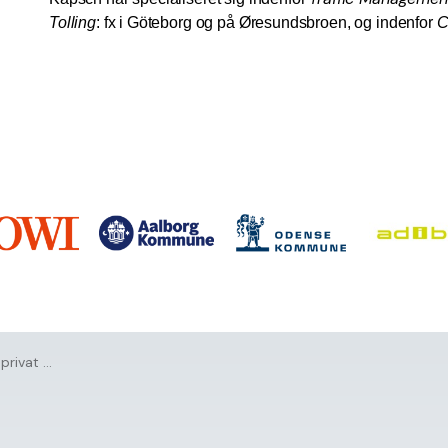
Tolling
: fx i Göteborg og på Øresundsbroen, og indenfor
C
t sektor