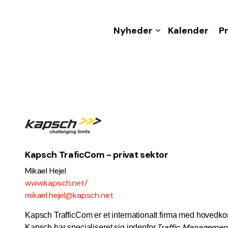
Nyheder
Kalender
P
Kapsch TraficCom - privat sektor
Mikael Hejel
www.kapsch.net/
mikael.hejel@kapsch.net
Kapsch TrafficCom er et internationalt firma med hovedkon
Traffic Managemen
Kapsch har specialiseret sig indenfor