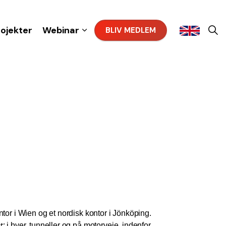
rojekter
Webinar
BLIV MEDLEM
tor i Wien og et nordisk kontor i Jönköping.
t
: i byer, tunneller og på motorveje, indenfor