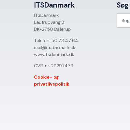
ITSDanmark
Søg
ITSDanmark
Lautrupvang 2
DK-2750 Ballerup
Telefon: 50 73 47 64
mail@itsdanmark.dk
www.itsdanmark.dk
CVR-nr. 29297479
Cookie- og
privatlivspolitik