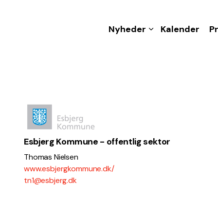
Nyheder
Kalender
P
Esbjerg Kommune - offentlig sektor
Thomas Nielsen
www.esbjergkommune.dk/
tn1@esbjerg.dk